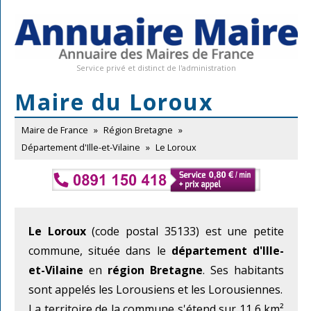
Service privé et distinct de l'administration
Maire du Loroux
Maire de France
»
Région Bretagne
»
Département d'Ille-et-Vilaine
»
Le Loroux
Le Loroux
(code postal 35133) est une petite
commune, située dans le
département d'Ille-
et-Vilaine
en
région Bretagne
. Ses habitants
sont appelés les Lorousiens et les Lorousiennes.
La territoire de la commune s'étend sur 11,6 km²