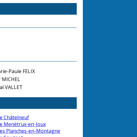
ie-Paule FELIX
r MICHEL
ial VALLET
e Châtelneuf
e Menétrux-en-Joux
des Planches-en-Montagne