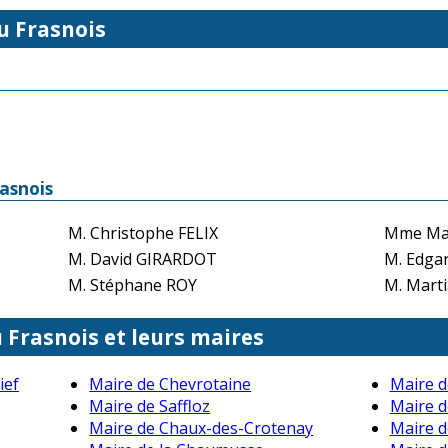
u Frasnois
asnois
M. Christophe FELIX
Mme Mar
M. David GIRARDOT
M. Edga
M. Stéphane ROY
M. Mart
u Frasnois et leurs maires
ief
Maire de Chevrotaine
Maire d
Maire de Saffloz
Maire d
Maire de Chaux-des-Crotenay
Maire 