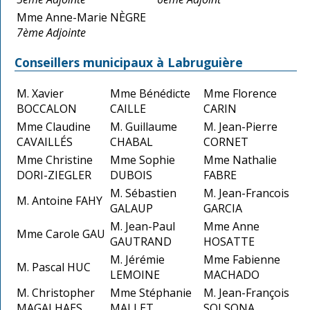
Mme Anne-Marie NÈGRE
7ème Adjointe
Conseillers municipaux à Labruguière
M. Xavier
Mme Bénédicte
Mme Florence
BOCCALON
CAILLE
CARIN
Mme Claudine
M. Guillaume
M. Jean-Pierre
CAVAILLÉS
CHABAL
CORNET
Mme Christine
Mme Sophie
Mme Nathalie
DORI-ZIEGLER
DUBOIS
FABRE
M. Sébastien
M. Jean-Francois
M. Antoine FAHY
GALAUP
GARCIA
M. Jean-Paul
Mme Anne
Mme Carole GAU
GAUTRAND
HOSATTE
M. Jérémie
Mme Fabienne
M. Pascal HUC
LEMOINE
MACHADO
M. Christopher
Mme Stéphanie
M. Jean-François
MAGALHAES
MALLET
SOLSONA