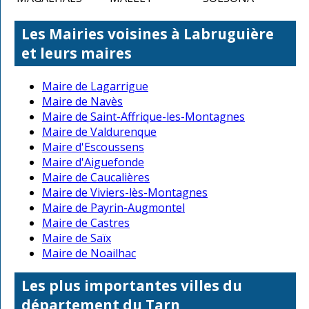
Les Mairies voisines à Labruguière
et leurs maires
Maire de Lagarrigue
Maire de Navès
Maire de Saint-Affrique-les-Montagnes
Maire de Valdurenque
Maire d'Escoussens
Maire d'Aiguefonde
Maire de Caucalières
Maire de Viviers-lès-Montagnes
Maire de Payrin-Augmontel
Maire de Castres
Maire de Saïx
Maire de Noailhac
Les plus importantes villes du
département du Tarn