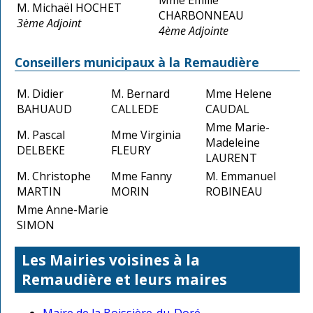
M. Michaël HOCHET
CHARBONNEAU
3ème Adjoint
4ème Adjointe
Conseillers municipaux à la Remaudière
M. Didier
M. Bernard
Mme Helene
BAHUAUD
CALLEDE
CAUDAL
Mme Marie-
M. Pascal
Mme Virginia
Madeleine
DELBEKE
FLEURY
LAURENT
M. Christophe
Mme Fanny
M. Emmanuel
MARTIN
MORIN
ROBINEAU
Mme Anne-Marie
SIMON
Les Mairies voisines à la
Remaudière et leurs maires
Maire de la Boissière-du-Doré