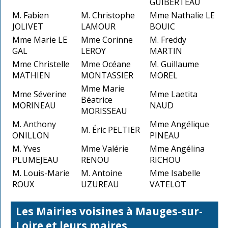
GUIBERTEAU
M. Fabien
M. Christophe
Mme Nathalie LE
JOLIVET
LAMOUR
BOUIC
Mme Marie LE
Mme Corinne
M. Freddy
GAL
LEROY
MARTIN
Mme Christelle
Mme Océane
M. Guillaume
MATHIEN
MONTASSIER
MOREL
Mme Marie
Mme Séverine
Mme Laetita
Béatrice
MORINEAU
NAUD
MORISSEAU
M. Anthony
Mme Angélique
M. Éric PELTIER
ONILLON
PINEAU
M. Yves
Mme Valérie
Mme Angélina
PLUMEJEAU
RENOU
RICHOU
M. Louis-Marie
M. Antoine
Mme Isabelle
ROUX
UZUREAU
VATELOT
Les Mairies voisines à Mauges-sur-
Loire et leurs maires