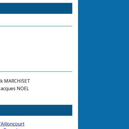
ick MARCHISET
-Jacques NOEL
'Ailloncourt