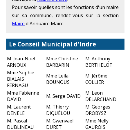
Pour savoir quelles sont les fonctions d'un maire
sur sa commune, rendez-vous sur la section
Maire
d'Annuaire Maire.
Le Conseil Municipal d'Indre
M. Jean-Noel
Mme Christine
M. Anthony
ARNOUX
BARBARIN
BERTHELOT
Mme Sophie
Mme Leila
M. Jérôme
BIALAIS
BOUNOUS
COLLIER
FERNAGU
Mme Fabienne
M. Leon
M. Serge DAVID
DAVID
DELARCHAND
M. Laurent
M. Thierry
M. Georges
DENELE
DIQUÉLOU
DROBYSZ
M. Pascal
M. Gwenvael
Mme Nelly
DUBLINEAU
DURET
GAUROIS