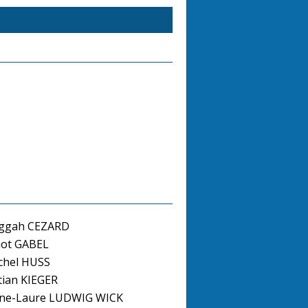
ggah CEZARD
not GABEL
hel HUSS
tian KIEGER
ne-Laure LUDWIG WICK