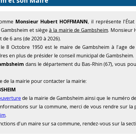
m et son Maire
 nomme
Monsieur Hubert HOFFMANN
, il représente l'Ét
de Gambsheim et siège
à la mairie de Gambsheim
. Monsieur 
de 6 ans (de 2020 à 2026).
e 8 Octobre 1950 est le maire de Gambsheim à l'age d
adres en plus de présider le conseil municipal de Gambsheim.
Gambsheim
dans le département du Bas-Rhin (67), vous pou
e de la mairie pour contacter la mairie:
BSHEIM
ouverture
de la mairie de Gambsheim ainsi que le numéro de 
 d'informations sur la commune, merci de vous rendre sur la 
eim
.
onctions d'un maire sur sa commune, rendez-vous sur la sec