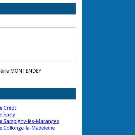
lérie MONTENDEY
e Créot
e Saisy
de Sampigny-lès-Maranges
e Collonge-la-Madeleine