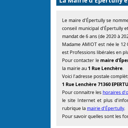
La Mairie d'Épertully 
Le maire d'Épertully se nomm
conseil municipal d'Épertully e
mandat de 6 ans (de 2020 à 202
Madame AMIOT est née le 12 Oc
est Professions libérales en plu
Pour contacter le
maire d'Épe
la mairie au
1 Rue Lenchère
.
Voici l'adresse postale complèt
1 Rue Lenchère 71360 EPERT
Pour connaitre les
horaires d'
le site Internet et plus d'in
rubrique la
mairie d'Épertully
.
Pour savoir quelles sont les f