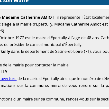
et son Maire
e
Madame Catherine AMIOT
, il représente l'État localem
t siège
à la mairie d'Épertully
. Madame Catherine Amiot est 
6).
tobre 1977 est le maire d'Épertully à l'age de 48 ans. Cath
s de présider le conseil municipal d'Épertully.
rtully
dans le département de Saône-et-Loire (71), vous po
e de la mairie pour contacter la mairie:
ULLY
ouverture
de la mairie d'Épertully ainsi que le numéro de télé
formations sur la commune, merci de vous rendre sur la p
onctions d'un maire sur sa commune, rendez-vous sur la sec