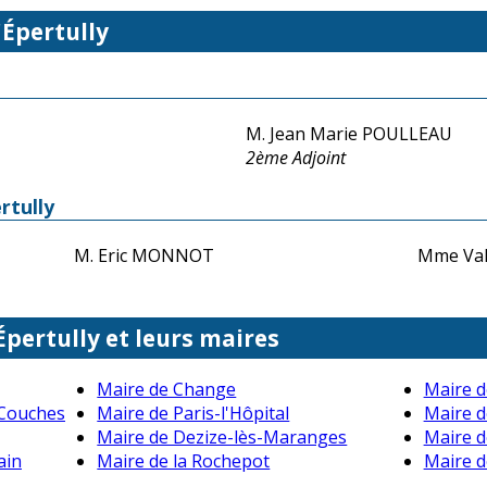
'Épertully
M. Jean Marie POULLEAU
2ème Adjoint
rtully
M. Eric MONNOT
Mme Va
Épertully et leurs maires
Maire de Change
Maire d
-Couches
Maire de Paris-l'Hôpital
Maire d
Maire de Dezize-lès-Maranges
Maire 
ain
Maire de la Rochepot
Maire d