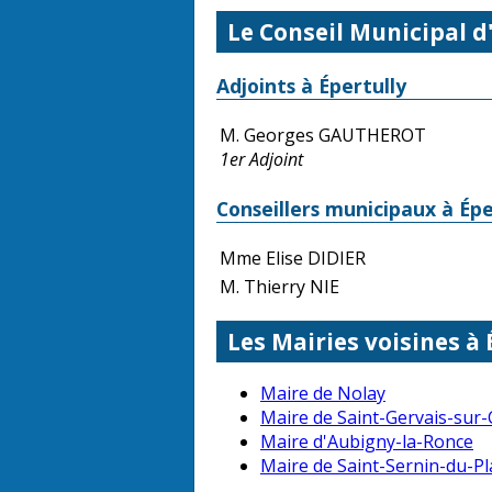
Le Conseil Municipal d
Adjoints à Épertully
M. Georges GAUTHEROT
1er Adjoint
Conseillers municipaux à Épe
Mme Elise DIDIER
M. Thierry NIE
Les Mairies voisines à 
Maire de Nolay
Maire de Saint-Gervais-sur
Maire d'Aubigny-la-Ronce
Maire de Saint-Sernin-du-Pl