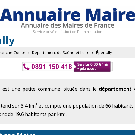
Service privé et distinct de l'administration
lly
Franche-Comté
»
Département de Saône-et-Loire
»
Épertully
) est une petite commune, située dans le
département d
étend sur 3,4 km² et compte une population de 66 habitants
onc de 19,6 habitants par km².