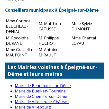
Conseillers municipaux à Épeigné-sur-Dême
Mme Corinne
M. Matthieu
Mme Sylvie
BLUCHEAU-
CATUSSE
DUMONT
DENIAU
M. Rodolphe
M. Philippe
Mme Chantal
DURAND
HUCHOT
LOYAU
Mme Graziella
M. Antoine
MAUPOINT
MIRAULT
Les Mairies voisines à Épeigné-sur-
Dême et leurs maires
Maire de Beaumont-sur-Dême
Maire de Bueil-en-Touraine
Maire de Chemillé-sur-Dême
Maire de Villedieu-le-Château
Maire de Villebourg