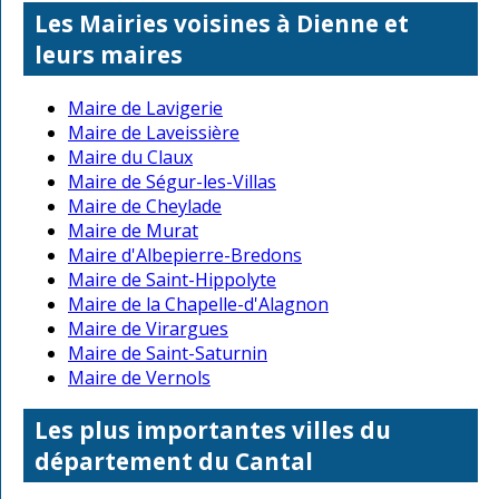
Les Mairies voisines à Dienne et
leurs maires
Maire de Lavigerie
Maire de Laveissière
Maire du Claux
Maire de Ségur-les-Villas
Maire de Cheylade
Maire de Murat
Maire d'Albepierre-Bredons
Maire de Saint-Hippolyte
Maire de la Chapelle-d'Alagnon
Maire de Virargues
Maire de Saint-Saturnin
Maire de Vernols
Les plus importantes villes du
département du Cantal