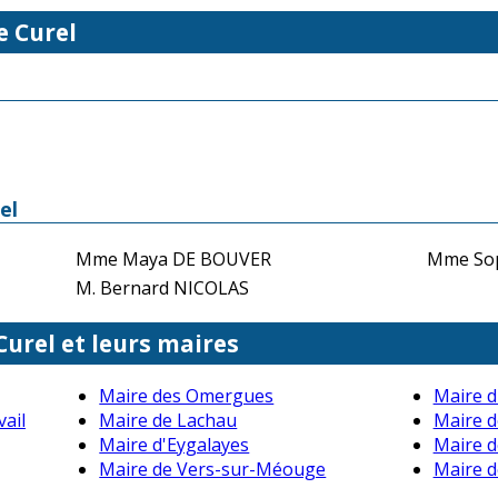
e Curel
el
Mme Maya DE BOUVER
Mme So
M. Bernard NICOLAS
Curel et leurs maires
Maire des Omergues
Maire d
ail
Maire de Lachau
Maire d
Maire d'Eygalayes
Maire d
Maire de Vers-sur-Méouge
Maire 