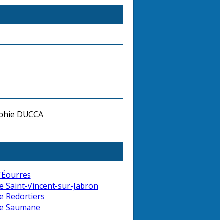
phie DUCCA
'Éourres
e Saint-Vincent-sur-Jabron
e Redortiers
de Saumane