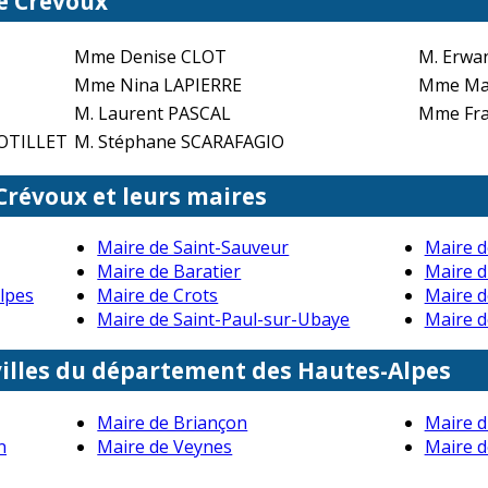
de Crévoux
Mme Denise CLOT
M. Erwa
Mme Nina LAPIERRE
Mme Ma
M. Laurent PASCAL
Mme Fra
COTILLET
M. Stéphane SCARAFAGIO
 Crévoux et leurs maires
Maire de Saint-Sauveur
Maire d
Maire de Baratier
Maire 
lpes
Maire de Crots
Maire d
Maire de Saint-Paul-sur-Ubaye
Maire d
villes du département des Hautes-Alpes
Maire de Briançon
Maire 
n
Maire de Veynes
Maire 