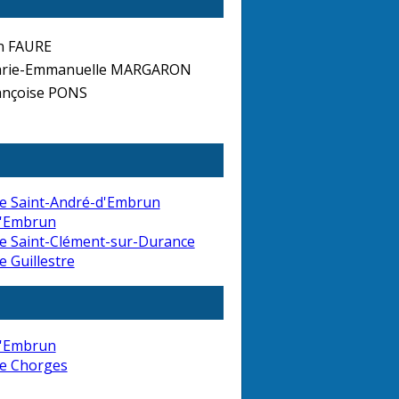
n FAURE
rie-Emmanuelle MARGARON
nçoise PONS
e Saint-André-d'Embrun
d'Embrun
e Saint-Clément-sur-Durance
e Guillestre
d'Embrun
de Chorges