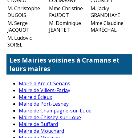
CIVARIO
COLMAGNE
COURLET
M. Christophe
Mme Christine
M. Jacky
DUGOIS
FAUDOT
GRANDHAYE
M. Serge
M. Dominique
Mme Claudine
JACQUOT
JEANTET
MARÉCHAL
M. Ludovic
SOREL
Les Mairies voisines à Cramans et
leurs maires
Maire d'Arc-et-Senans
Maire de Villers-Farlay
Maire d'Écleux
Maire de Port-Lesney
Maire de Champagne-sur-Loue
Maire de Chissey-sur-Loue
Maire de Buffard
Maire de Mouchard
Maire de Mesmay