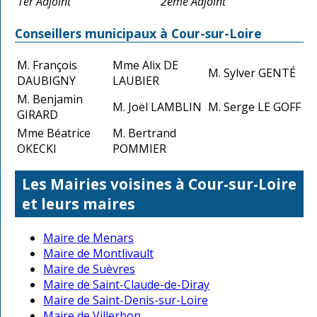
1er Adjoint
2ème Adjoint
Conseillers municipaux à Cour-sur-Loire
M. François
Mme Alix DE
M. Sylver GENTÉ
DAUBIGNY
LAUBIER
M. Benjamin
M. Joël LAMBLIN
M. Serge LE GOFF
GIRARD
Mme Béatrice
M. Bertrand
OKECKI
POMMIER
Les Mairies voisines à Cour-sur-Loire
et leurs maires
Maire de Menars
Maire de Montlivault
Maire de Suèvres
Maire de Saint-Claude-de-Diray
Maire de Saint-Denis-sur-Loire
Maire de Villerbon