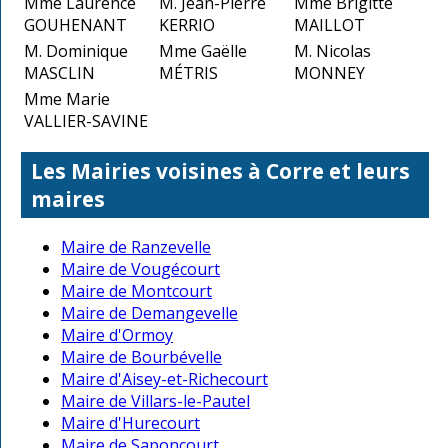
Mme Laurence
M. Jean-Pierre
Mme Brigitte
GOUHENANT
KERRIO
MAILLOT
M. Dominique
Mme Gaëlle
M. Nicolas
MASCLIN
MÉTRIS
MONNEY
Mme Marie
VALLIER-SAVINE
Les Mairies voisines à Corre et leurs
maires
Maire de Ranzevelle
Maire de Vougécourt
Maire de Montcourt
Maire de Demangevelle
Maire d'Ormoy
Maire de Bourbévelle
Maire d'Aisey-et-Richecourt
Maire de Villars-le-Pautel
Maire d'Hurecourt
Maire de Saponcourt