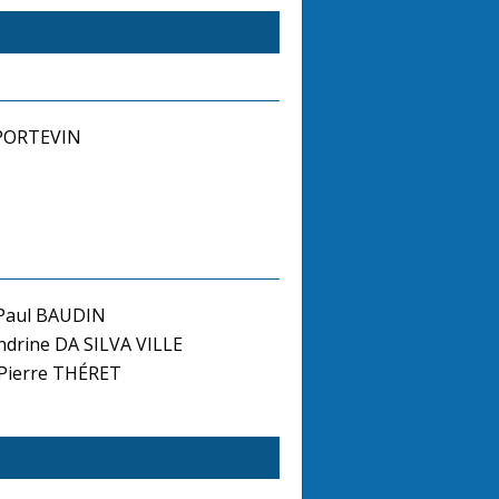
 PORTEVIN
 Paul BAUDIN
drine DA SILVA VILLE
-Pierre THÉRET