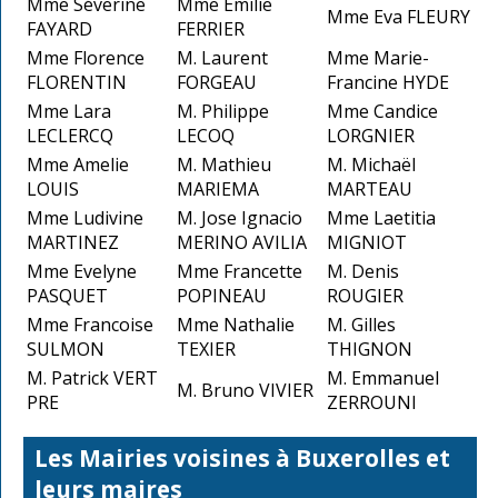
Mme Séverine
Mme Emilie
Mme Eva FLEURY
FAYARD
FERRIER
Mme Florence
M. Laurent
Mme Marie-
FLORENTIN
FORGEAU
Francine HYDE
Mme Lara
M. Philippe
Mme Candice
LECLERCQ
LECOQ
LORGNIER
Mme Amelie
M. Mathieu
M. Michaël
LOUIS
MARIEMA
MARTEAU
Mme Ludivine
M. Jose Ignacio
Mme Laetitia
MARTINEZ
MERINO AVILIA
MIGNIOT
Mme Evelyne
Mme Francette
M. Denis
PASQUET
POPINEAU
ROUGIER
Mme Francoise
Mme Nathalie
M. Gilles
SULMON
TEXIER
THIGNON
M. Patrick VERT
M. Emmanuel
M. Bruno VIVIER
PRE
ZERROUNI
Les Mairies voisines à Buxerolles et
leurs maires