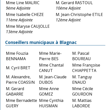
Mme Line MALRIC
M. Gerard RASTOUL
9ème Adjointe
10ème Adjoint
Mme Isabelle CHEZE
M. Jean-Christophe ETILE
11ème Adjointe
12ème Adjoint
Mme Maryse CAUJOLLE
13ème Adjointe
Conseillers municipaux à Blagnac
Mme Fouzia
Mme Marie-
M. Pascal
BENNAMA
Pierre BES
BOUREAU
Mme Chantal
Mme Françoise
M. Cyril BRET
CANUT
CHIAPPETTA
M. Alexandre,
M. Jean-Claude
M. Tanguy
Pierre COASSIN
DUBOS
ENAUD
M. Gerard
Mme Anne
Mme Cécile
GABARRE
GOMEZ
GOURDON
Mme Bernadette
Mme Cynthia
M. Mattias
GUERY
HUISMAN
LABORDE